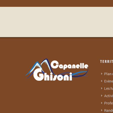
TERRI
Plan 
Evèn
Les 
Activ
Profe
Rand