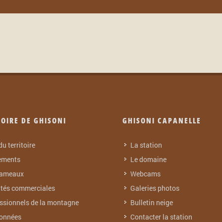
TOIRE DE GHISONI
GHISONI CAPANELLE
du territoire
La station
ements
Le domaine
hameaux
Webcams
ités commerciales
Galeries photos
ssionnels de la montagne
Bulletin neige
onnées
Contacter la station